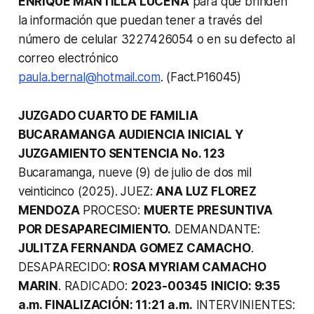
ENRIQUE MANTILLA LUCENA
para que brinden
la información que puedan tener a través del
número de celular 3227426054 o en su defecto al
correo electrónico
paula.bernal@hotmail.com
. (Fact.P16045)
JUZGADO CUARTO DE FAMILIA
BUCARAMANGA AUDIENCIA INICIAL Y
JUZGAMIENTO SENTENCIA No. 123
Bucaramanga, nueve (9) de julio de dos mil
veinticinco (2025). JUEZ:
ANA LUZ FLOREZ
MENDOZA
PROCESO:
MUERTE PRESUNTIVA
POR DESAPARECIMIENTO.
DEMANDANTE:
JULITZA FERNANDA GOMEZ CAMACHO
.
DESAPARECIDO:
ROSA MYRIAM CAMACHO
MARIN
. RADICADO:
2023-00345
INICIO: 9:35
a.m. FINALIZACIÓN: 11:21 a.m.
INTERVINIENTES: