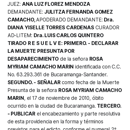
JUEZ:
ANA LUZ FLOREZ MENDOZA
DEMANDANTE:
JULITZA FERNANDA GOMEZ
CAMACHO,
APODERADO DEMANDANTE:
Dra.
DIANA YISELLE TORRES CARDENAS
CURADOR
AD-LITEM:
Dra. LUIS CARLOS QUINTERO
TIRADO
R E S U E L V E: PRIMERO. - DECLARAR
LA MUERTE PRESUNTA POR
DESAPARECIMIENTO
de la señora
ROSA
MYRIAM CAMACHO MARIN
identificada con C.C.
No. 63.293.361 de Bucaramanga-Santander.
SEGUNDO. - SEÑALAR
como fecha de la Muerte
Presunta de la señora
ROSA MYRIAM CAMACHO
MARIN
, el 17 de noviembre de 2010, óbito
ocurrido en la ciudad de Bucaramanga.
TERCERO.
- PUBLICAR
el encabezamiento y parte resolutiva
de esta providencia en la forma y términos
previstos para el edicto, conforme el numeral 2º