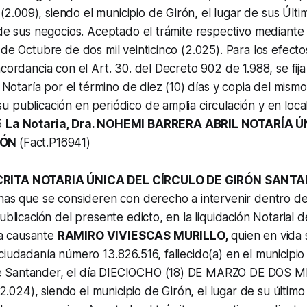
009), siendo el municipio de Girón, el lugar de sus Últim
 de sus negocios. Aceptado el trámite respectivo mediant
 de Octubre de dos mil veinticinco (2.025). Para los efecto
ncordancia con el Art. 30. del Decreto 902 de 1.988, se fija
a Notaría por el término de diez (10) días y copia del mism
 publicación en periódico de amplia circulación y en local
5
La Notaria, Dra. NOHEMI BARRERA ABRIL NOTARÍA Ú
RÓN
(Fact.P16941)
CRITA NOTARIA ÚNICA DEL CÍRCULO DE GIRÓN SANT
nas que se consideren con derecho a intervenir dentro de 
ublicación del presente edicto, en la liquidación Notarial d
a causante
RAMIRO VIVIESCAS MURILLO,
quien en vida s
ciudadanía número 13.826.516, fallecido(a) en el municipio
 Santander, el día DIECIOCHO (18) DE MARZO DE DOS M
24), siendo el municipio de Girón, el lugar de su último 