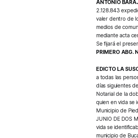
ANTONIO BARA
2.128.843 expedid
valer dentro de lo
medios de comunic
mediante acta ce
Se fijará el pres
PRIMERO
ABG. 
EDICTO LA SUS
a todas las perso
días siguientes de
Notarial de la do
quien en vida se 
Municipio de Pie
JUNIO DE DOS M
vida se identific
municipio de Buc