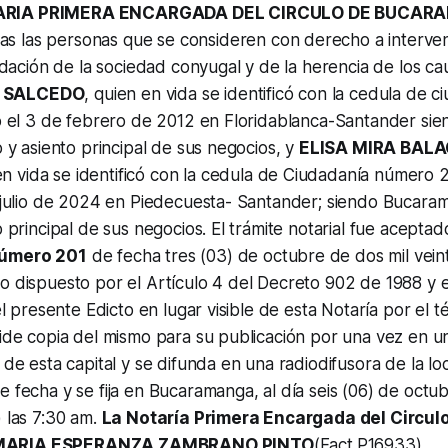
TARIA PRIMERA ENCARGADA DEL CIRCULO DE BUCA
das las personas que se consideren con derecho a interveni
quidación de la sociedad conyugal y de la herencia de los c
O SALCEDO
, quien en vida se identificó con la cedula de
ido el 3 de febrero de 2012 en Floridablanca-Santander s
o y asiento principal de sus negocios, y
ELISA MIRA BAL
en vida se identificó con la cedula de Ciudadanía número
e julio de 2024 en Piedecuesta- Santander; siendo Bucara
o principal de sus negocios. El trámite notarial fue acepta
úmero 201
de fecha tres (03) de octubre de dos mil veint
o dispuesto por el Artículo 4 del Decreto 902 de 1988 y e
 el presente Edicto en lugar visible de esta Notaría por el 
pide copia del mismo para su publicación por una vez en u
 de esta capital y se difunda en una radiodifusora de la loc
e fecha y se fija en Bucaramanga, al día seis (06) de octu
) las 7:30 am.
La Notaría Primera Encargada del Circul
MARIA ESPERANZA ZAMBRANO PINTO
(Fact.P16933)