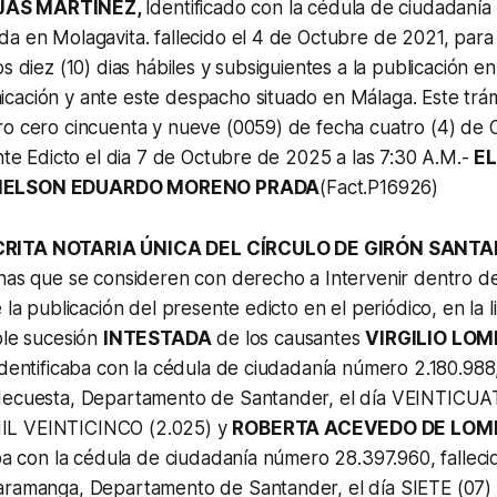
JAS MARTINEZ,
Identificado con la cédula de ciudadanía
a en Molagavita. fallecido el 4 de Octubre de 2021, para
s diez (10) dias hábiles y subsiguientes a la publicación en 
ación y ante este despacho situado en Málaga. Este trámi
ro cero cincuenta y nueve (0059) de fecha cuatro (4) de
ente Edicto el dia 7 de Octubre de 2025 a las 7:30 A.M.-
EL
NELSON EDUARDO MORENO PRADA
(Fact.P16926)
CRITA NOTARIA ÚNICA DEL CÍRCULO DE GIRÓN SANT
nas que se consideren con derecho a Intervenir dentro de 
 la publicación del presente edicto en el periódico, en la l
ble sucesión
INTESTADA
de los causantes
VIRGILIO LO
identificaba con la cédula de ciudadanía número 2.180.988,
decuesta, Departamento de Santander, el día VEINTICU
IL VEINTICINCO (2.025) y
ROBERTA ACEVEDO DE LO
aba con la cédula de ciudadanía número 28.397.960, falleci
aramanga, Departamento de Santander, el día SIETE (0