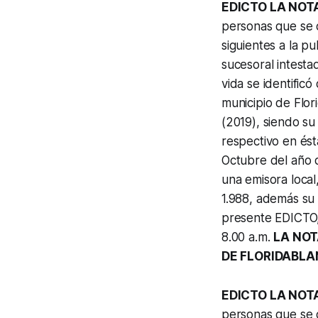
EDICTO LA NOT
personas que se c
siguientes a la pu
sucesoral intesta
vida se identific
municipio de Flor
(2019), siendo su
respectivo en ést
Octubre del año d
una emisora local
1.988, además su f
presente EDICTO, 
8.00 a.m.
LA NOT
DE FLORIDABLA
EDICTO LA NOT
personas que se c