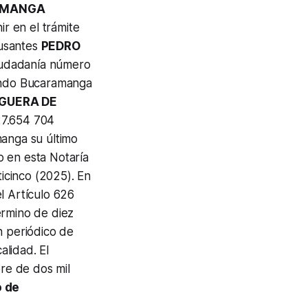
RAMANGA
r en el trámite
ausantes
PEDRO
 ciudadanía número
iendo Bucaramanga
AGUERA DE
 27.654 704
manga su último
do en esta Notaría
icinco (2025). En
l Artículo 626
término de diez
n periódico de
alidad. El
bre de dos mil
o de