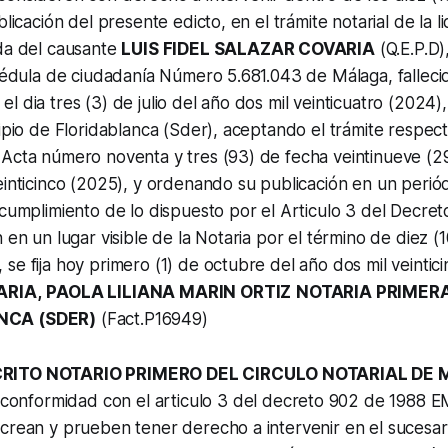
blicación del presente edicto, en el trámite notarial de la l
ada del causante
LUIS FIDEL SALAZAR COVARIA
(Q.E.P.D)
 cédula de ciudadanía Número 5.681.043 de Málaga, falleci
l dia tres (3) de julio del año dos mil veinticuatro (2024),
cipio de Floridablanca (Sder), aceptando el trámite respect
 Acta número noventa y tres (93) de fecha veintinueve (
einticinco (2025), y ordenando su publicación en un perió
 cumplimiento de lo dispuesto por el Articulo 3 del Decret
 en un lugar visible de la Notaria por el término de diez (10
se fija hoy primero (1) de octubre del año dos mil veintici
ARIA,
PAOLA LILIANA MARIN ORTIZ
NOTARIA PRIMERA
NCA (SDER)
(Fact.P16949)
CRITO NOTARIO PRIMERO DEL CIRCULO NOTARIAL DE
conformidad con el articulo 3 del decreto 902 de 1988
crean y prueben tener derecho a intervenir en el sucesar