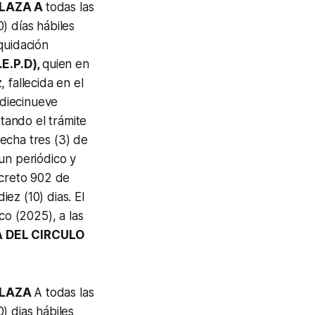
PLAZA A
todas las
) días hábiles
iquidación
E.P.D),
quien en
 fallecida en el
 diecinueve
ptando el trámite
echa tres (3) de
un periódico y
ecreto 902 de
iez (10) dias. El
co (2025), a las
A DEL CIRCULO
PLAZA
A todas las
) dias hábiles