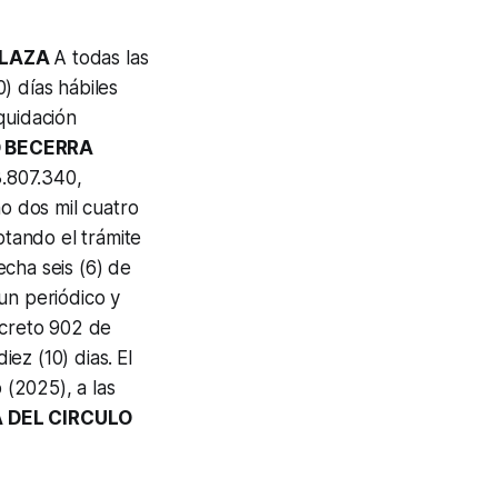
PLAZA
A todas las
) días hábiles
iquidación
 BECERRA
3.807.340,
ño dos mil cuatro
ptando el trámite
cha seis (6) de
un periódico y
ecreto 902 de
iez (10) dias.
El
 (2025), a las
A DEL CIRCULO