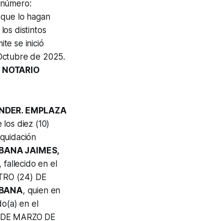
 número:
 que lo hagan
los distintos
te se inició
 Octubre de 2025.
 NOTARIO
ANDER. EMPLAZA
los diez (10)
iquidación
MBANA JAIMES,
 fallecido en el
ATRO (24) DE
MBANA
, quien en
do(a) en el
7) DE MARZO DE