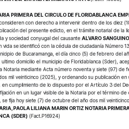
ARIA PRIMERA DEL CIRCULO DE FLORIDABLANCA EM
onsideren con derecho a intervenir dentro de los diez (10
blicación del presente edicto, en el trámite notarial de la l
ada y sociedad conyugal del causante
ALVARO SANGUINO
en vida se identificó con la cédula de ciudadanía Número 1
unicipio de Bucaramanga, el día cinco (5) de febrero del a
 ultimo domicilio el municipio de Floridablanca (Sder), ace
a Notaria mediante Acta número noventa y siete (97) de fe
os mil veinticinco (2025), y ordenando su publicación en 
, en cumplimiento de lo dispuesto por el Artículo 3 del D
ijación en un lugar visible de la Notaria por el término de d
e fija hoy siete (7) de octubre del año dos mil veinticinco
TARIA, PAOLA LILIANA MARIN ORTIZ NOTARIA PRIMER
NCA (SDER)
(Fact.P16924)