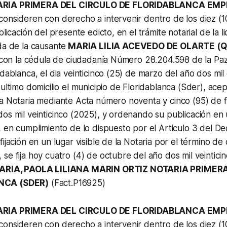
ARIA PRIMERA DEL CIRCULO DE FLORIDABLANCA EM
onsideren con derecho a intervenir dentro de los diez (10
blicación del presente edicto, en el trámite notarial de la l
da de la causante
MARIA LILIA ACEVEDO DE OLARTE (Q.
ó con la cédula de ciudadanía Número 28.204.598 de la Paz,
idablanca, el dia veinticinco (25) de marzo del año dos mil
 ultimo domicilio el municipio de Floridablanca (Sder), ace
a Notaria mediante Acta número noventa y cinco (95) de f
os mil veinticinco (2025), y ordenando su publicación en 
, en cumplimiento de lo dispuesto por el Articulo 3 del D
ijación en un lugar visible de la Notaria por el término de d
se fija hoy cuatro (4) de octubre del año dos mil veinticin
ARIA, PAOLA LILIANA MARIN ORTIZ NOTARIA PRIMER
NCA (SDER)
(Fact.P16925)
ARIA PRIMERA DEL CIRCULO DE FLORIDABLANCA EM
onsideren con derecho a intervenir dentro de los diez (10