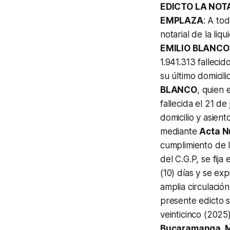
EDICTO LA NO
EMPLAZA
: A to
notarial de la li
EMILIO BLANC
1.941.313 fallec
su último domicili
BLANCO
, quien 
fallecida el 21 d
domicilio y asient
mediante
Acta N
cumplimiento de l
del C.G.P, se fija
(10) días y se ex
amplia circulación
presente edicto s
veinticinco (2025
Bucaramanga, 