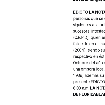
EDICTO LA NOT
personas que se c
siguientes a la pu
sucesoral intest
(Q.E.P.D), quien 
fallecido en el m
(2004), siendo su
respectivo en ést
Octubre del año d
una emisora local
1.988, además su f
presente EDICTO, s
8.00 a.m
. LA NO
DE FLORIDABLA