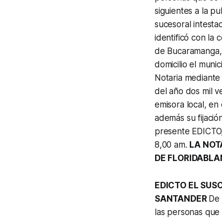
siguientes a la pu
sucesoral intest
identificó con la
de Bucaramanga, e
domicilio el muni
Notaria mediante
del año dos mil v
emisora local, en
además su fijación
presente EDICTO, 
8,00 am.
LA NOT
DE FLORIDABLA
EDICTO EL SUS
SANTANDER
De 
las personas que 