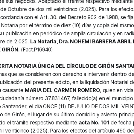
 de sus negocios. Aceptado el trámite respectivo mediante
 de Octubre de dos mil veinticinco (2.025). Para los efecto
ncordancia con el Art. 30. del Decreto 902 de 1.988, se fija
a Notaría por el término de diez (10) días y copia del mism
 publicación en periódico de amplia circulación y en radio
bre de 2.025.
La Notaria, Dra. NOHEMI BARRERA ABRIL
 GIRÓN.
(Fact.P16940)
CRITA NOTARIA ÚNICA DEL CÍRCULO DE GIRÓN SANT
nas que se consideren con derecho a intervenir dentro de 
ublicación del presente edicto, en la liquidación Notarial d
a causante
MARIA DEL CARMEN ROMERO
, quien en vida
ciudadanía número 37.831.467, fallecido(a) en el municipio
Santander, el día ONCE (11) DE JULIO DE DOS MIL VEINT
o de Girón, el lugar de su último domicilio y asiento princi
do el trámite respectivo mediante
acta No. 101
de fecha p
 veinticinco (2.025). Para los efectos del artículo 490 del