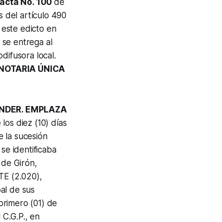
acta No. 100
de
s del artículo 490
 este edicto en
o se entrega al
difusora local.
 NOTARIA ÚNICA
ANDER. EMPLAZA
los diez (10) días
e la sucesión
 se identificaba
 de Girón,
E (2.020),
pal de sus
rimero (01) de
 C.G.P., en