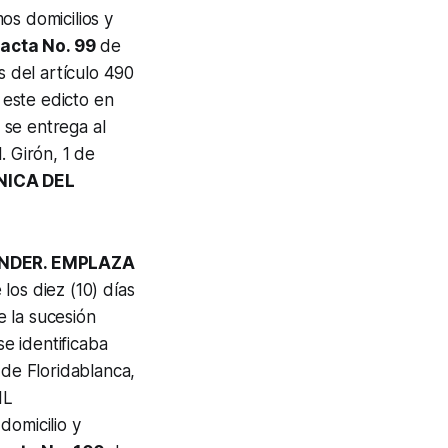
os domicilios y
e
acta No. 99
de
s del artículo 490
 este edicto en
o se entrega al
. Girón, 1 de
NICA DEL
ANDER. EMPLAZA
los diez (10) días
e la sucesión
e identificaba
 de Floridablanca,
IL
domicilio y