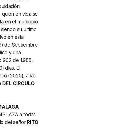
iquidación
, quien en vida se
da en el municipio
 siendo su ultimo
ivo en ésta
29) de Septiembre
dico y una
o 902 de 1.988,
) dias. El
nco (2025), a las
 DEL CIRCULO
 MALAGA
 EMPLAZA a todas
io del señor
RITO