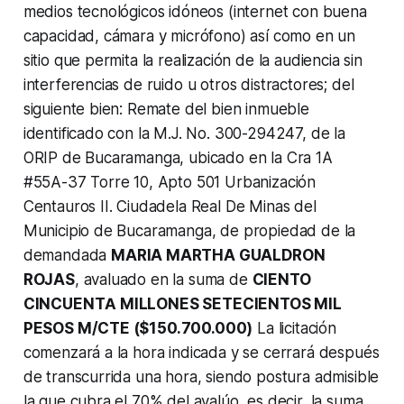
medios tecnológicos idóneos (internet con buena
capacidad, cámara y micrófono) así como en un
sitio que permita la realización de la audiencia sin
interferencias de ruido u otros distractores; del
siguiente bien: Remate del bien inmueble
identificado con la M.J. No. 300-294247, de la
ORIP de Bucaramanga, ubicado en la Cra 1A
#55A-37 Torre 10, Apto 501 Urbanización
Centauros II. Ciudadela Real De Minas del
Municipio de Bucaramanga, de propiedad de la
demandada
MARIA MARTHA GUALDRON
ROJAS
, avaluado en la suma de
CIENTO
CINCUENTА MILLONES SETECIENTOS MIL
PESOS M/CTE ($150.700.000)
La licitación
comenzará a la hora indicada y se cerrará después
de transcurrida una hora, siendo postura admisible
la que cubra el 70% del avalúo, es decir, la suma