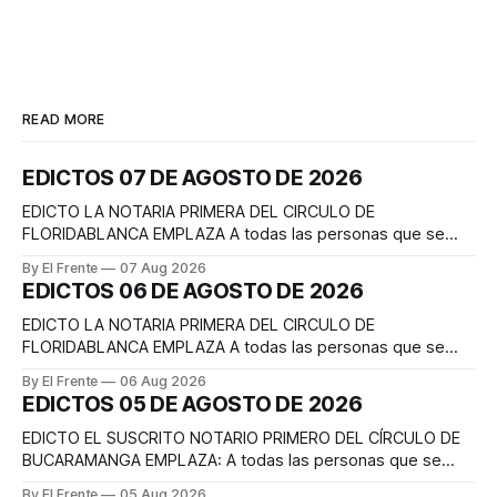
READ MORE
EDICTOS 07 DE AGOSTO DE 2026
EDICTO LA NOTARIA PRIMERA DEL CIRCULO DE
FLORIDABLANCA EMPLAZA A todas las personas que se
consideren con derecho a intervenir dentro de los diez (10)
By El Frente
07 Aug 2026
días hábiles siguientes a la publicación del presente edicto,
EDICTOS 06 DE AGOSTO DE 2026
en el trámite notarial de la liquidación sucesoral intestada
de la causante MARCIANA MESA SUAREZ (Q.
EDICTO LA NOTARIA PRIMERA DEL CIRCULO DE
FLORIDABLANCA EMPLAZA A todas las personas que se
consideren con derecho a intervenir dentro de los diez (10)
By El Frente
06 Aug 2026
días hábiles siguientes a la publicación del presente edicto,
EDICTOS 05 DE AGOSTO DE 2026
en el trámite notarial de la liquidación sucesoral intestada
del causante EFRAIN PEDRAZA MEDINA (Q.E.
EDICTO EL SUSCRITO NOTARIO PRIMERO DEL CÍRCULO DE
BUCARAMANGA EMPLAZA: A todas las personas que se
consideren con derecho a intervenir en el trámite notarial
By El Frente
05 Aug 2026