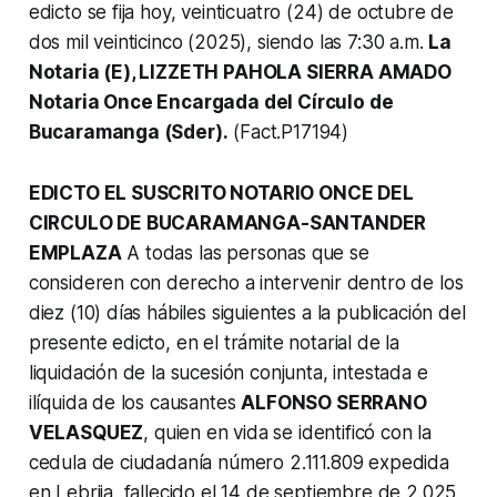
edicto se fija hoy, veinticuatro (24) de octubre de
dos mil veinticinco (2025), siendo las 7:30 a.m.
La
Notaria (E), LIZZETH PAHOLA SIERRA AMADO
Notaria Once Encargada del Círculo de
Bucaramanga (Sder).
(Fact.P17194)
EDICTO EL SUSCRITO NOTARIO ONCE DEL
CIRCULO DE BUCARAMANGA-SANTANDER
EMPLAZA
A todas las personas que se
consideren con derecho a intervenir dentro de los
diez (10) días hábiles siguientes a la publicación del
presente edicto, en el trámite notarial de la
liquidación de la sucesión conjunta, intestada e
ilíquida de los causantes
ALFONSO SERRANO
VELASQUEZ
, quien en vida se identificó con la
cedula de ciudadanía número 2.111.809 expedida
en Lebrija, fallecido el 14 de septiembre de 2.025