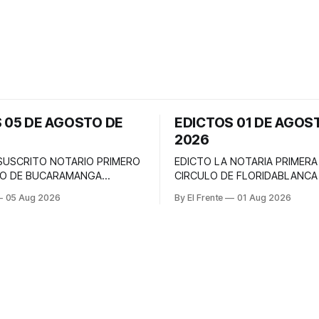
 05 DE AGOSTO DE
EDICTOS 01 DE AGOS
2026
 SUSCRITO NOTARIO PRIMERO
EDICTO LA NOTARIA PRIMERA
LO DE BUCARAMANGA
CIRCULO DE FLORIDABLANCA
 todas las personas que se
todas las personas que se co
05 Aug 2026
By El Frente
01 Aug 2026
con derecho a intervenir en el
con derecho a intervenir dent
rial de liquidación de la
diez (10) días hábiles siguient
nyugal y de la herencia del
publicación del presente edict
ORGUIN ZARATE RUEDA, quien
trámite notarial de la liquidac
dentificaba con la cédula de
intestada de la causante MAR
LIEVANO PULIDO