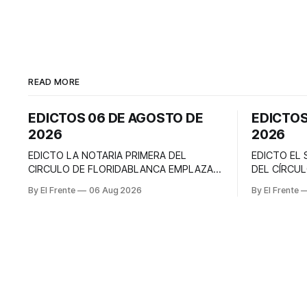
READ MORE
EDICTOS 06 DE AGOSTO DE
EDICTOS
2026
2026
EDICTO LA NOTARIA PRIMERA DEL
EDICTO EL
CIRCULO DE FLORIDABLANCA EMPLAZA A
DEL CÍRCU
todas las personas que se consideren
EMPLAZA: A
By El Frente
06 Aug 2026
By El Frente
con derecho a intervenir dentro de los
consideren 
diez (10) días hábiles siguientes a la
trámite nota
publicación del presente edicto, en el
sociedad co
trámite notarial de la liquidación sucesoral
causante Y
intestada del causante EFRAIN PEDRAZA
en vida se i
MEDINA (Q.E.
ciudadanía