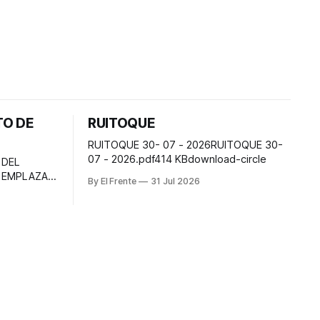
TO DE
RUITOQUE
RUITOQUE 30- 07 - 2026RUITOQUE 30-
07 - 2026.pdf414 KBdownload-circle
 DEL
 EMPLAZA A
By El Frente
31 Jul 2026
nsideren
ro de los
es a la
o, en el
ión sucesoral
INA ELVIA