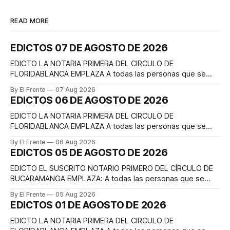
READ MORE
EDICTOS 07 DE AGOSTO DE 2026
EDICTO LA NOTARIA PRIMERA DEL CIRCULO DE
FLORIDABLANCA EMPLAZA A todas las personas que se
consideren con derecho a intervenir dentro de los diez (10)
By El Frente
07 Aug 2026
días hábiles siguientes a la publicación del presente edicto,
EDICTOS 06 DE AGOSTO DE 2026
en el trámite notarial de la liquidación sucesoral intestada
de la causante MARCIANA MESA SUAREZ (Q.
EDICTO LA NOTARIA PRIMERA DEL CIRCULO DE
FLORIDABLANCA EMPLAZA A todas las personas que se
consideren con derecho a intervenir dentro de los diez (10)
By El Frente
06 Aug 2026
días hábiles siguientes a la publicación del presente edicto,
EDICTOS 05 DE AGOSTO DE 2026
en el trámite notarial de la liquidación sucesoral intestada
del causante EFRAIN PEDRAZA MEDINA (Q.E.
EDICTO EL SUSCRITO NOTARIO PRIMERO DEL CÍRCULO DE
BUCARAMANGA EMPLAZA: A todas las personas que se
consideren con derecho a intervenir en el trámite notarial
By El Frente
05 Aug 2026
de liquidación de la sociedad conyugal y de la herencia del
EDICTOS 01 DE AGOSTO DE 2026
causante YORGUIN ZARATE RUEDA, quien en vida se
identificaba con la cédula de ciudadanía
EDICTO LA NOTARIA PRIMERA DEL CIRCULO DE